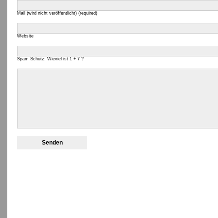
Mail (wird nicht veröffentlicht) (required)
Website
Spam Schutz: Wieviel ist 1 + 7 ?