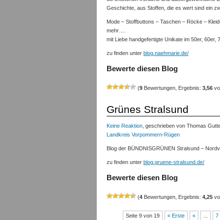
Geschichte, aus Stoffen, die es wert sind ein z
Mode – Stoffbuttons – Taschen – Röcke – Klei
mehr….
mit Liebe handgefertigte Unikate im 50er, 60er, 7
zu finden unter
blog.naehmarie.de/
Bewerte diesen Blog
(
9
Bewertungen, Ergebnis:
3,56
vo
Grünes Stralsund
Keine Reaktion
, geschrieben von Thomas Gutte
Landkreis Vorpommern-Rügen
Blog der BÜNDNISGRÜNEN Stralsund – Nord
zu finden unter
blog.gruene-stralsund.de/
Bewerte diesen Blog
(
4
Bewertungen, Ergebnis:
4,25
vo
Seite 9 von 19
« Erste
«
...
7