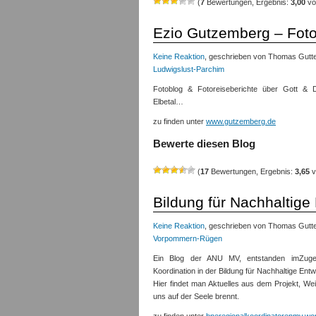
(
7
Bewertungen, Ergebnis:
3,00
vo
Ezio Gutzemberg – Foto
Keine Reaktion
, geschrieben von Thomas Gutte
Ludwigslust-Parchim
Fotoblog & Fotoreiseberichte über Gott & 
Elbetal…
zu finden unter
www.gutzemberg.de
Bewerte diesen Blog
(
17
Bewertungen, Ergebnis:
3,65
v
Bildung für Nachhaltige
Keine Reaktion
, geschrieben von Thomas Gutte
Vorpommern-Rügen
Ein Blog der ANU MV, entstanden imZuge
Koordination in der Bildung für Nachhaltige En
Hier findet man Aktuelles aus dem Projekt, Wei
uns auf der Seele brennt.