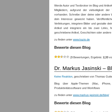
Werde Autor und Textbroker im Blog und Artikelv
Mitgliedern, aufgrund der vielseitigkeit d
vorhanden. Schreibe über deine oder andere W
dein Interesse geweckt haben. Veröffentlich
Verlinkungen, integriere Bilder und gestalte dei
Artikel und integriere ein bis zwei Links,
geschriebene Artikel, Geschichten oder andere
zu finden unter
www.kazio.de
Bewerte diesen Blog
(
3
Bewertungen, Ergebnis:
2,33
vo
Dr. Markus Jasinski – B
Keine Reaktion
, geschrieben von Thomas Guttec
Blog über Apple-Themen (Mac, iPhone
Produktivitätssoftware und Workflows
zu finden unter
www.markus-jasinski.de/blog/
Bewerte diesen Blog