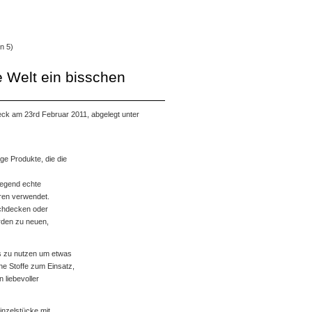
n 5)
 Welt ein bisschen
ck am 23rd Februar 2011, abgelegt unter
ge Produkte, die die
egend echte
hren verwendet.
chdecken oder
rden zu neuen,
es zu nutzen um etwas
e Stoffe zum Einsatz,
 liebevoller
inzelstücke mit