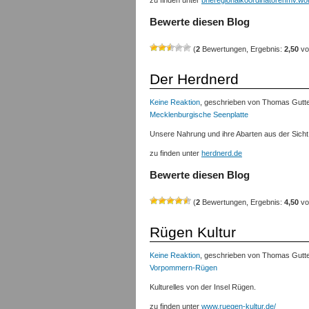
zu finden unter
bneregionalkoordinatorenmv.w
Bewerte diesen Blog
(
2
Bewertungen, Ergebnis:
2,50
vo
Der Herdnerd
Keine Reaktion
, geschrieben von Thomas Gutte
Mecklenburgische Seenplatte
Unsere Nahrung und ihre Abarten aus der Sicht 
zu finden unter
herdnerd.de
Bewerte diesen Blog
(
2
Bewertungen, Ergebnis:
4,50
vo
Rügen Kultur
Keine Reaktion
, geschrieben von Thomas Gutte
Vorpommern-Rügen
Kulturelles von der Insel Rügen.
zu finden unter
www.ruegen-kultur.de/