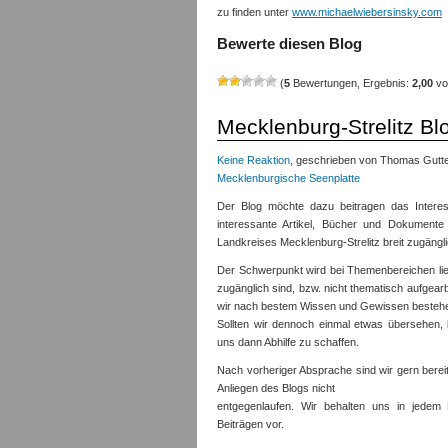
zu finden unter
www.michaelwiebersinsky.com
Bewerte diesen Blog
(
5
Bewertungen, Ergebnis:
2,00
vo
Mecklenburg-Strelitz Bl
Keine Reaktion
, geschrieben von Thomas Gutte
Mecklenburgische Seenplatte
Der Blog möchte dazu beitragen das Intere
interessante Artikel, Bücher und Dokument
Landkreises Mecklenburg-Strelitz breit zugäng
Der Schwerpunkt wird bei Themenbereichen liegen
zugänglich sind, bzw. nicht thematisch aufgear
wir nach bestem Wissen und Gewissen bestehe
Sollten wir dennoch einmal etwas übersehen, 
uns dann Abhilfe zu schaffen.
Nach vorheriger Absprache sind wir gern bereit
Anliegen des Blogs nicht
entgegenlaufen. Wir behalten uns in jedem
Beiträgen vor.