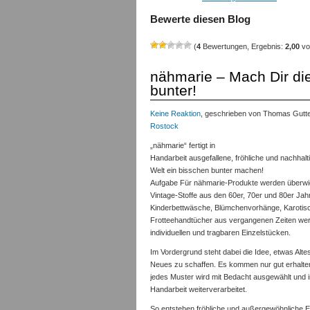
Bewerte diesen Blog
(
4
Bewertungen, Ergebnis:
2,00
vo
nähmarie – Mach Dir die
bunter!
Keine Reaktion
, geschrieben von Thomas Gutte
Rostock
„nähmarie“ fertigt in
Handarbeit ausgefallene, fröhliche und nachhalti
Welt ein bisschen bunter machen!
Aufgabe Für nähmarie-Produkte werden überwi
Vintage-Stoffe aus den 60er, 70er und 80er Ja
Kinderbettwäsche, Blümchenvorhänge, Karotis
Frotteehandtücher aus vergangenen Zeiten we
individuellen und tragbaren Einzelstücken.
Im Vordergrund steht dabei die Idee, etwas Alt
Neues zu schaffen. Es kommen nur gut erhalten
jedes Muster wird mit Bedacht ausgewählt und in
Handarbeit weiterverarbeitet.
So entstehen fröhliche und außergewöhnliche E