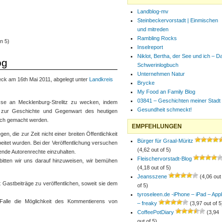
Landblog-mv
Steinbeckervorstadt | Einmischen
und mitreden
Rambling Rocks
n 5)
Inselreport
Niklot, Bertha, der See und ich – D
og
Schwerinlogbuch
Unternehmen Natur
ck am 16th Mai 2011, abgelegt unter
Landkreis
Brycke
My Food an Family Blog
03841 – Geschichten meiner Stadt
sse an Mecklenburg-Strelitz zu wecken, indem
Gesundheit schmeckt!
e zur Geschichte und Gegenwart des heutigen
lich gemacht werden.
EMPFEHLUNGEN
, die zur Zeit nicht einer breiten Öffentlichkeit
Bürger für Graal-Müritz
beitet wurden. Bei der Veröffentlichung versuchen
(4,62 out of 5)
nde Autorenrechte einzuhalten.
Fleischervorstadt-Blog
bitten wir uns darauf hinzuweisen, wir bemühen
(4,18 out of 5)
Jeansszene
(4,06 out
 Gastbeiträge zu veröffentlichen, soweit sie dem
of 5)
tyroseleen.de -iPhone – iPad – App
 Falle die Möglichkeit des Kommentierens von
– freaky
(3,97 out of 5
CoffeePotDiary
(3,94
out of 5)