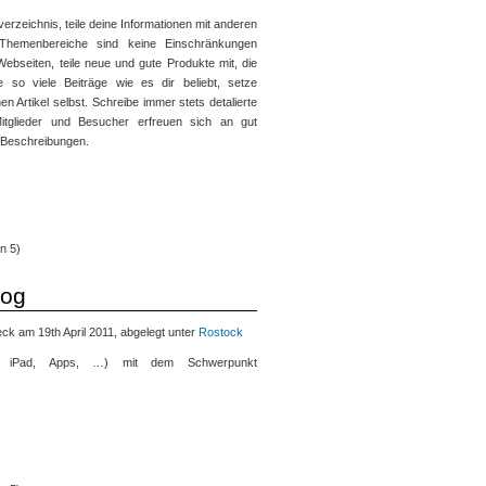
erzeichnis, teile deine Informationen mit anderen
er Themenbereiche sind keine Einschränkungen
ebseiten, teile neue und gute Produkte mit, die
e so viele Beiträge wie es dir beliebt, setze
nen Artikel selbst. Schreibe immer stets detalierte
 Mitglieder und Besucher erfreuen sich an gut
 Beschreibungen.
n 5)
log
k am 19th April 2011, abgelegt unter
Rostock
, iPad, Apps, …) mit dem Schwerpunkt