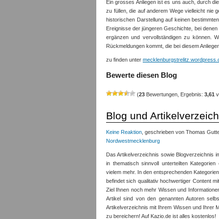
Ein grosses Anliegen ist es uns auch, durch di
zu füllen, die auf anderem Wege vielleicht nie
historischen Darstellung auf keinen bestimmt
Ereignisse der jüngeren Geschichte, bei denen
ergänzen und vervollständigen zu können. 
Rückmeldungen kommt, die bei diesem Anliegen
zu finden unter
mecklenburgstrelitz.wordpress
Bewerte diesen Blog
(
23
Bewertungen, Ergebnis:
3,61
v
Blog und Artikelverzeich
Keine Reaktion
, geschrieben von Thomas Gutte
Nordwestmecklenburg
Das Artikelverzeichnis sowie Blogverzeichnis im
in thematisch sinnvoll unterteilten Kategorie
vielem mehr. In den entsprechenden Kategorien
befindet sich qualitativ hochwertiger Content 
Ziel Ihnen noch mehr Wissen und Informationen, 
Artikel sind von den genannten Autoren selb
Artikelverzeichnis mit Ihrem Wissen und Ihrer
zu bereichern! Auf Kazio.de ist alles kostenlos!