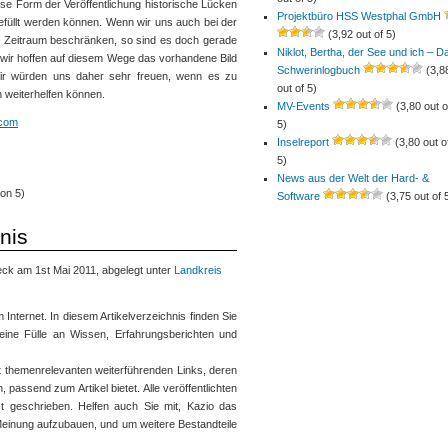
ese Form der Veröffentlichung historische Lücken
Projektbüro HSS Westphal GmbH
 gefüllt werden können. Wenn wir uns auch bei der
(3,92 out of 5)
en Zeitraum beschränken, so sind es doch gerade
Niklot, Bertha, der See und ich – D
 wir hoffen auf diesem Wege das vorhandene Bild
Schwerinlogbuch
(3,8
Wir würden uns daher sehr freuen, wenn es zu
out of 5)
 weiterhelfen können.
MV-Events
(3,80 out o
.com
5)
Inselreport
(3,80 out o
5)
News aus der Welt der Hard- &
on 5)
Software
(3,75 out of 
nis
ck am 1st Mai 2011, abgelegt unter
Landkreis
 Internet. In diesem Artikelverzeichnis finden Sie
n eine Fülle an Wissen, Erfahrungsberichten und
mit themenrelevanten weiterführenden Links, deren
passend zum Artikel bietet. Alle veröffentlichten
st geschrieben. Helfen auch Sie mit, Kazio das
 Meinung aufzubauen, und um weitere Bestandteile