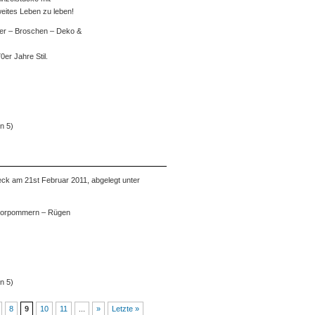
weites Leben zu leben!
der – Broschen – Deko &
0er Jahre Stil.
n 5)
ck am 21st Februar 2011, abgelegt unter
vorpommern – Rügen
n 5)
8
9
10
11
...
»
Letzte »