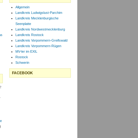
Allgemein
Landkreis Ludwigslust-Parchim
Landkreis Mecklenburgische
Seenplatte
Landkreis Nordwestmecklenburg
as
Landkreis Rostock
Landkreis Vorpommern-Greifswald
Landkreis Vorpommern-Rügen
MV-ler im EXIL
Rostock
Schwerin
FACEBOOK
le
)