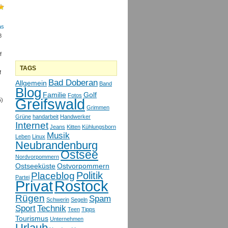
as
8
f
TAGS
f
Bad Doberan
Allgemein
Band
Blog
Familie
Golf
Fotos
Greifswald
5)
Grimmen
Grüne
handarbeit
Handwerker
Internet
Jeans
Kitten
Kühlungsborn
Musik
Leben
Linux
Neubrandenburg
Ostsee
Nordvorpommern
Ostseeküste
Ostvorpommern
Politik
Placeblog
Partei
Privat
Rostock
Rügen
Spam
Schwerin
Segeln
Sport
Technik
Teen
Tipps
Tourismus
Unternehmen
Urlaub