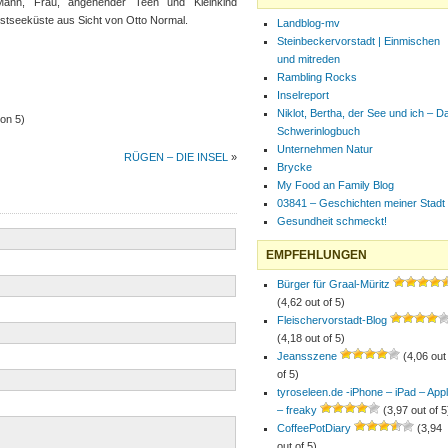
e, Mann, Frau, angehender Teen und Kleinkind
stseeküste aus Sicht von Otto Normal.
Landblog-mv
Steinbeckervorstadt | Einmischen
und mitreden
Rambling Rocks
Inselreport
Niklot, Bertha, der See und ich – D
on 5)
Schwerinlogbuch
Unternehmen Natur
RÜGEN – DIE INSEL
»
Brycke
My Food an Family Blog
03841 – Geschichten meiner Stadt
Gesundheit schmeckt!
EMPFEHLUNGEN
Bürger für Graal-Müritz
(4,62 out of 5)
Fleischervorstadt-Blog
(4,18 out of 5)
Jeansszene
(4,06 out
of 5)
tyroseleen.de -iPhone – iPad – App
– freaky
(3,97 out of 5
CoffeePotDiary
(3,94
out of 5)