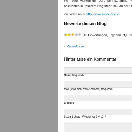
Wir, eine vierköpfige Durchschnittsfamili
beleuchten in unserem Blog meer-BIO an der O
Zu finden unter
http://www.meer-bio.de
Bewerte diesen Blog
(
10
Bewertungen, Ergebnis:
3,10
v
«
RügenOase
Hinterlasse ein Kommentar
Name (required)
Mail (wird nicht veröffentlicht) (required)
Website
Spam Schutz: Wieviel ist 2 + 10 ?