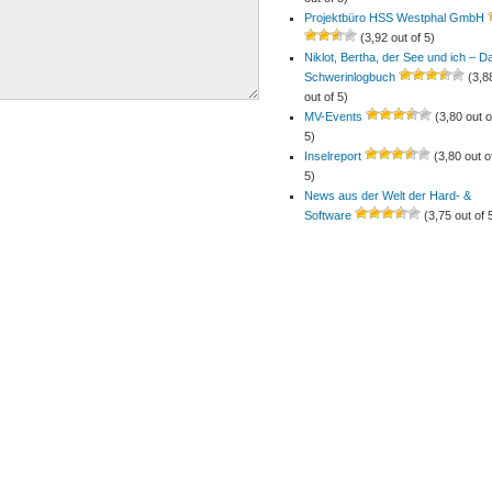
Projektbüro HSS Westphal GmbH
(3,92 out of 5)
Niklot, Bertha, der See und ich – D
Schwerinlogbuch
(3,8
out of 5)
MV-Events
(3,80 out o
5)
Inselreport
(3,80 out o
5)
News aus der Welt der Hard- &
Software
(3,75 out of 