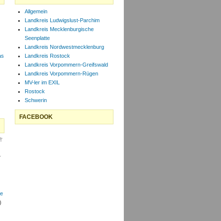
Allgemein
Landkreis Ludwigslust-Parchim
Landkreis Mecklenburgische
Seenplatte
Landkreis Nordwestmecklenburg
as
Landkreis Rostock
Landkreis Vorpommern-Greifswald
Landkreis Vorpommern-Rügen
MV-ler im EXIL
Rostock
Schwerin
FACEBOOK
le
)