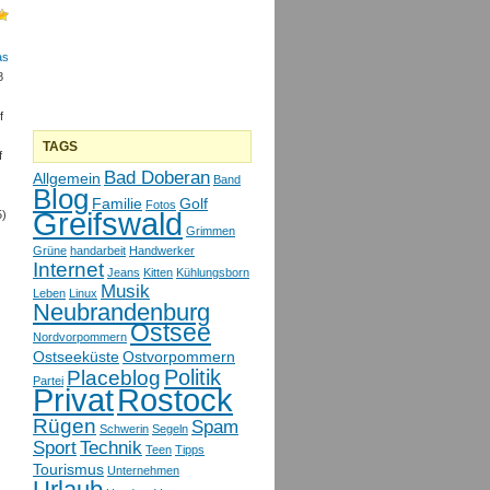
as
8
f
TAGS
f
Bad Doberan
Allgemein
Band
Blog
Familie
Golf
Fotos
Greifswald
5)
Grimmen
Grüne
handarbeit
Handwerker
Internet
Jeans
Kitten
Kühlungsborn
Musik
Leben
Linux
Neubrandenburg
Ostsee
Nordvorpommern
Ostseeküste
Ostvorpommern
Politik
Placeblog
Partei
Privat
Rostock
Rügen
Spam
Schwerin
Segeln
Sport
Technik
Teen
Tipps
Tourismus
Unternehmen
Urlaub