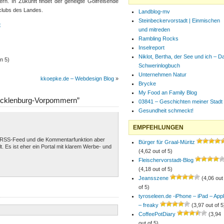
rn. In Zukunft findet der geneigte Golfreisende
fclubs des Landes.
Landblog-mv
Steinbeckervorstadt | Einmischen
e
und mitreden
Rambling Rocks
Inselreport
Niklot, Bertha, der See und ich – D
n 5)
Schwerinlogbuch
Unternehmen Natur
kkoepke.de – Webdesign Blog
»
Brycke
My Food an Family Blog
Mecklenburg-Vorpommern”
03841 – Geschichten meiner Stadt
Gesundheit schmeckt!
EMPFEHLUNGEN
nen RSS-Feed und die Kommentarfunktion aber
Bürger für Graal-Müritz
lt. Es ist eher ein Portal mit klarem Werbe- und
(4,62 out of 5)
Fleischervorstadt-Blog
(4,18 out of 5)
Jeansszene
(4,06 out
of 5)
tyroseleen.de -iPhone – iPad – App
– freaky
(3,97 out of 5
CoffeePotDiary
(3,94
out of 5)