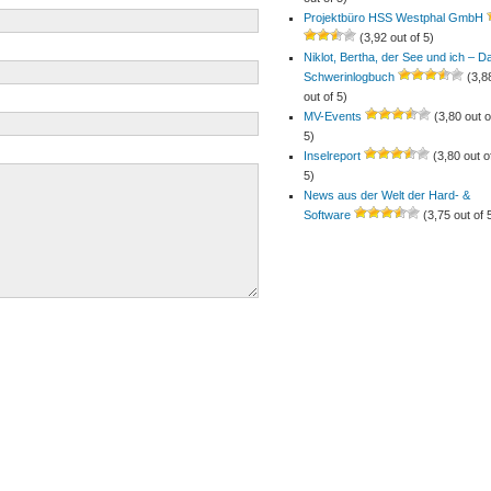
Projektbüro HSS Westphal GmbH
(3,92 out of 5)
Niklot, Bertha, der See und ich – D
Schwerinlogbuch
(3,8
out of 5)
MV-Events
(3,80 out o
5)
Inselreport
(3,80 out o
5)
News aus der Welt der Hard- &
Software
(3,75 out of 