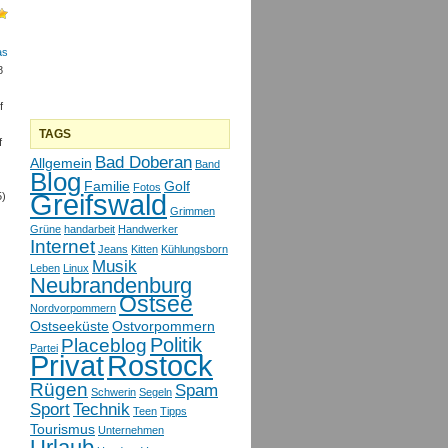
as
8
f
TAGS
f
Bad Doberan
Allgemein
Band
Blog
Familie
Golf
Fotos
Greifswald
5)
Grimmen
Grüne
handarbeit
Handwerker
Internet
Jeans
Kitten
Kühlungsborn
Musik
Leben
Linux
Neubrandenburg
Ostsee
Nordvorpommern
Ostseeküste
Ostvorpommern
Politik
Placeblog
Partei
Privat
Rostock
Rügen
Spam
Schwerin
Segeln
Sport
Technik
Teen
Tipps
Tourismus
Unternehmen
Urlaub