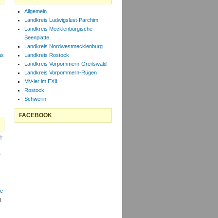
Allgemein
Landkreis Ludwigslust-Parchim
Landkreis Mecklenburgische
Seenplatte
Landkreis Nordwestmecklenburg
as
Landkreis Rostock
Landkreis Vorpommern-Greifswald
Landkreis Vorpommern-Rügen
MV-ler im EXIL
Rostock
Schwerin
FACEBOOK
le
)