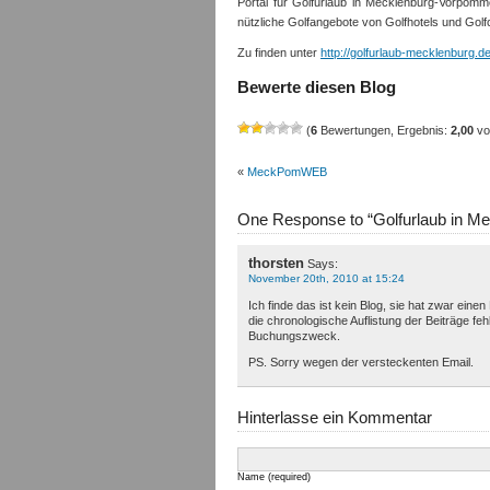
Portal für Golfurlaub in Mecklenburg-Vorpomme
nützliche Golfangebote von Golfhotels und Gol
Zu finden unter
http://golfurlaub-mecklenburg.d
Bewerte diesen Blog
(
6
Bewertungen, Ergebnis:
2,00
vo
«
MeckPomWEB
One Response to “Golfurlaub in 
thorsten
Says:
November 20th, 2010 at 15:24
Ich finde das ist kein Blog, sie hat zwar ei
die chronologische Auflistung der Beiträge feh
Buchungszweck.
PS. Sorry wegen der versteckenten Email.
Hinterlasse ein Kommentar
Name (required)