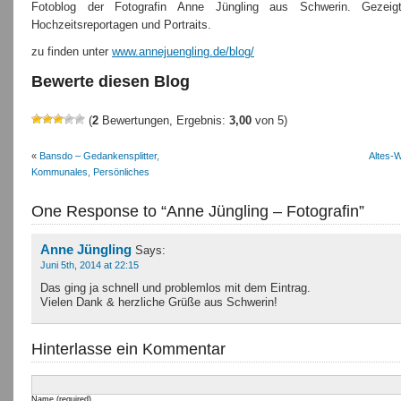
Fotoblog der Fotografin Anne Jüngling aus Schwerin. Gezeig
Hochzeitsreportagen und Portraits.
zu finden unter
www.annejuengling.de/blog/
Bewerte diesen Blog
(
2
Bewertungen, Ergebnis:
3,00
von 5)
«
Bansdo – Gedankensplitter,
Altes-W
Kommunales, Persönliches
One Response to “Anne Jüngling – Fotografin”
Anne Jüngling
Says:
Juni 5th, 2014 at 22:15
Das ging ja schnell und problemlos mit dem Eintrag.
Vielen Dank & herzliche Grüße aus Schwerin!
Hinterlasse ein Kommentar
Name (required)